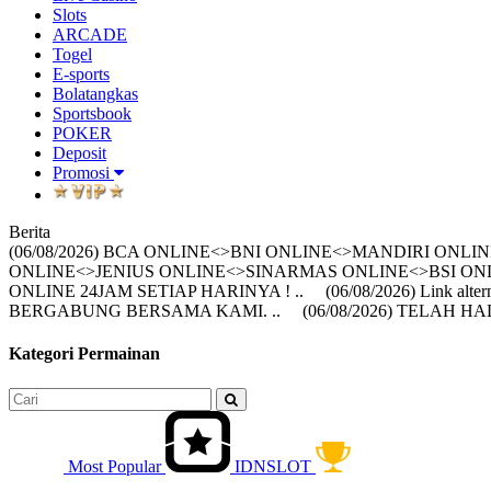
Slots
ARCADE
Togel
E-sports
Bolatangkas
Sportsbook
POKER
Deposit
Promosi
Berita
(06/08/2026)
BCA ONLINE<>BNI ONLINE<>MANDIRI ONLI
ONLINE<>JENIUS ONLINE<>SINARMAS ONLINE<>BSI O
ONLINE 24JAM SETIAP HARINYA ! ..
(06/08/2026)
Link alter
BERGABUNG BERSAMA KAMI. ..
(06/08/2026)
TELAH HA
Kategori Permainan
Most Popular
IDNSLOT