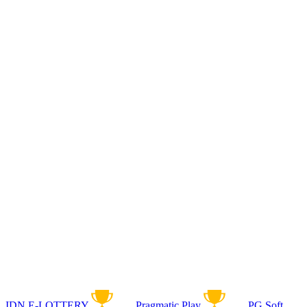
IDN E-LOTTERY
Pragmatic Play
PG Soft