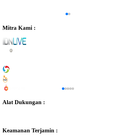
Mitra Kami :
Alat Dukungan :
Keamanan Terjamin :