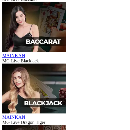
MAINKAN
MG Live Blackjack
MAINKAN
MG Live Dragon Tiger