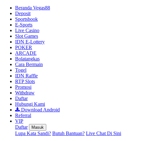
Beranda Vegas88
Deposit
Sportsbook
E-Sports
Live Casino
Slot Games
IDN E-Lottery
POKER
ARCADE
Bolatangkas
Cara Bermain
Togel
IDN Raffle
RTP Slots
Promosi
Withdraw
Daftar
Hubungi Kami
Download Android
Referral
VIP
Daftar
Masuk
Lupa Kata Sandi?
Butuh Bantuan?
Live Chat Di Sini