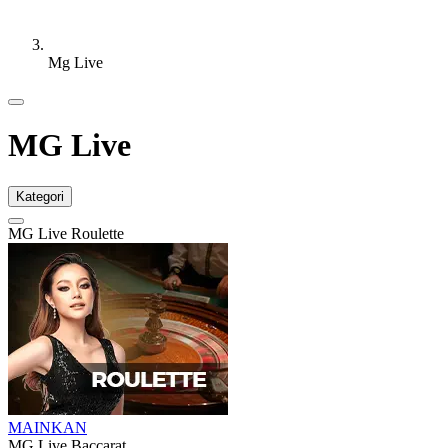
Mg Live
MG Live
Kategori
MG Live Roulette
MAINKAN
MG Live Baccarat