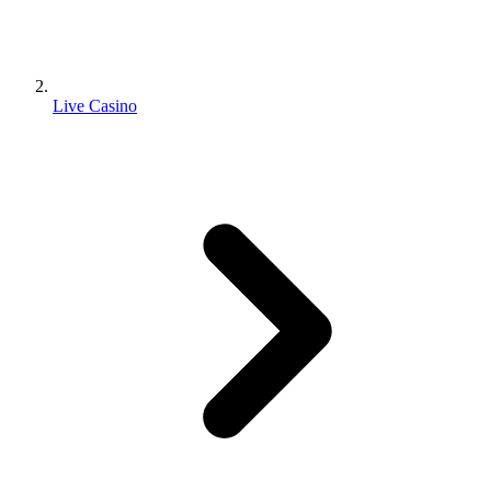
Live Casino